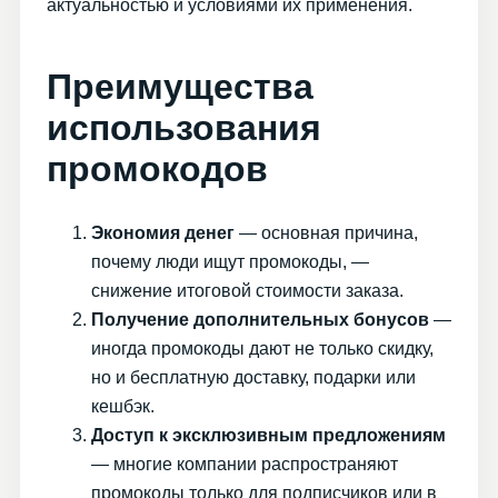
актуальностью и условиями их применения.
Преимущества
использования
промокодов
Экономия денег
— основная причина,
почему люди ищут промокоды, —
снижение итоговой стоимости заказа.
Получение дополнительных бонусов
—
иногда промокоды дают не только скидку,
но и бесплатную доставку, подарки или
кешбэк.
Доступ к эксклюзивным предложениям
— многие компании распространяют
промокоды только для подписчиков или в