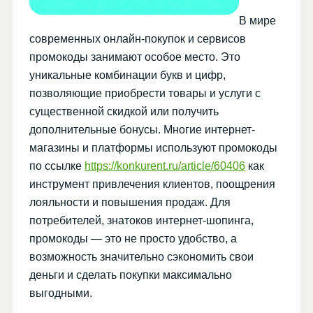
В мире
современных онлайн-покупок и сервисов
промокоды занимают особое место. Это
уникальные комбинации букв и цифр,
позволяющие приобрести товары и услуги с
существенной скидкой или получить
дополнительные бонусы. Многие интернет-
магазины и платформы используют промокоды
по ссылке
https://konkurent.ru/article/60406
как
инструмент привлечения клиентов, поощрения
лояльности и повышения продаж. Для
потребителей, знатоков интернет-шопинга,
промокоды — это не просто удобство, а
возможность значительно сэкономить свои
деньги и сделать покупки максимально
выгодными.