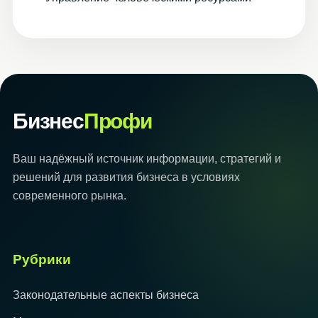
Бизнес
Профи
Ваш надёжный источник информации, стратегий и
решений для развития бизнеса в условиях
современного рынка.
Рубрики
Законодательные аспекты бизнеса