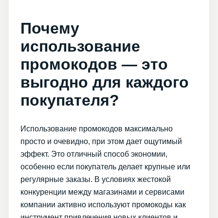
Почему
использование
промокодов — это
выгодно для каждого
покупателя?
Использование промокодов максимально
просто и очевидно, при этом дает ощутимый
эффект. Это отличный способ экономии,
особенно если покупатель делает крупные или
регулярные заказы. В условиях жестокой
конкуренции между магазинами и сервисами
компании активно используют промокоды как
инструмент привлечения новых клиентов и