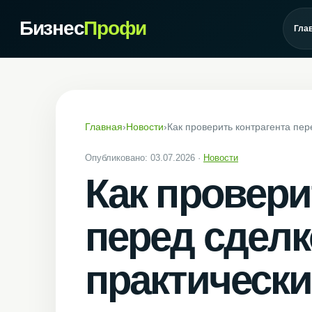
Бизнес
Профи
Гла
Главная
›
Новости
›
Как проверить контрагента пе
Опубликовано: 03.07.2026 ·
Новости
Как провери
перед сделк
практически