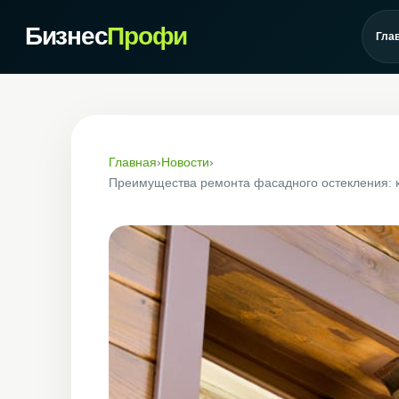
Бизнес
Профи
Гла
Главная
›
Новости
›
Преимущества ремонта фасадного остекления: к