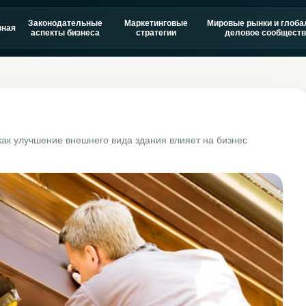
Законодательные
Маркетинговые
Мировые рынки и глоба
вная
аспекты бизнеса
стратегии
деловое сообществ
ак улучшение внешнего вида здания влияет на бизнес