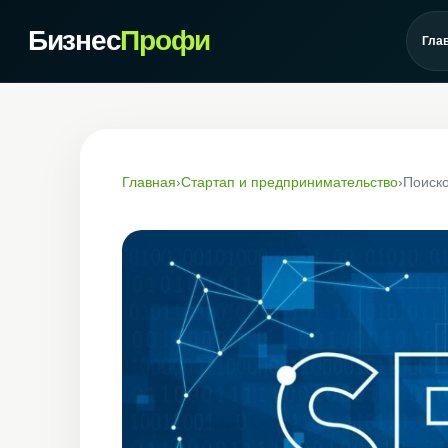
Бизнес
Профи
Гла
Главная
›
Стартап и предпринимательство
›
Поиско