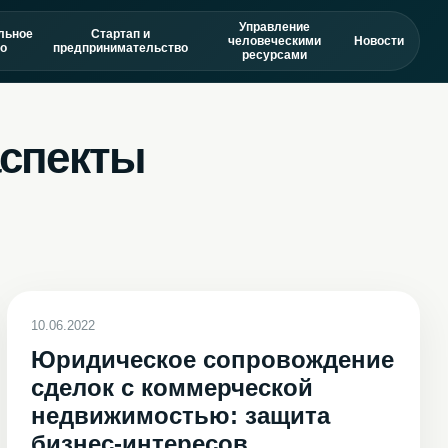
Управление
льное
Стартап и
человеческими
Новости
о
предпринимательство
ресурсами
аспекты
10.06.2022
Юридическое сопровождение
сделок с коммерческой
недвижимостью: защита
бизнес-интересов